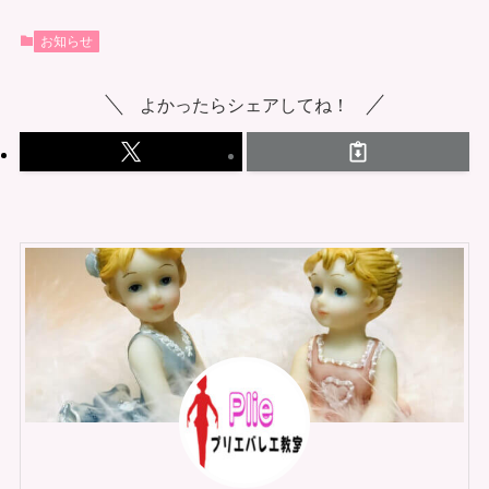
お知らせ
よかったらシェアしてね！