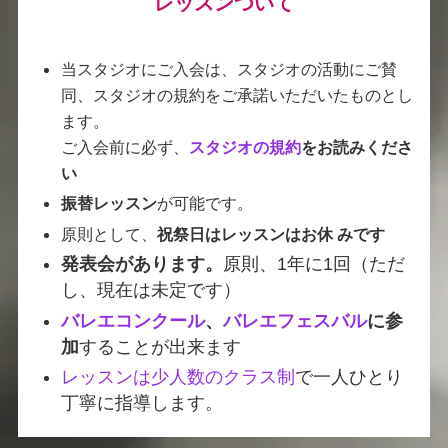
レッスンついて
当スタジオにご入会は、スタジオの活動にご賛
同、スタジオの規約をご承諾いただいたものとし
ます。
ご入会前に必ず、
スタジオの規約
をお読みくださ
い
振替レッスン
が可能です。
原則として、
祝祭日はレッスンはお休 みです
発表会があります。
原則、1年に1回（ただ
し、現在は未定です）
バレエコンクール
、
バレエフェスバル
に参
加
することが出来ます
レッスンは少人数のクラス制
で一人ひとり
丁寧に指導します。