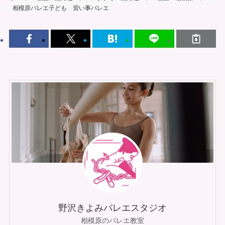
相模原バレエ子ども
習い事バレエ
野沢きよみバレエスタジオ
相模原のバレエ教室