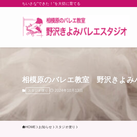
ちいさな”できた！”を大切に育てる
相模原のバレエ教室 野沢きよみバ
2024年10月13日
スタジオ便り
HOME
お知らせ
スタジオ便り