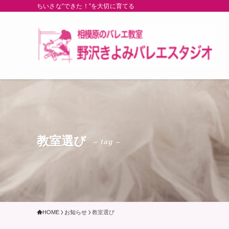
ちいさな”できた！”を大切に育てる
教室選び
– tag –
HOME
お知らせ
教室選び