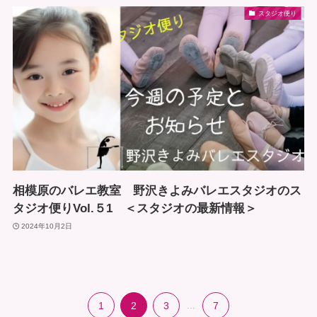
スタジオ便り
相模原のバレエ教室 野沢きよみバレエスタジオのス
タジオ便りVol.５1 ＜スタジオの最新情報＞
2024年10月2日
1
2
3
...
7