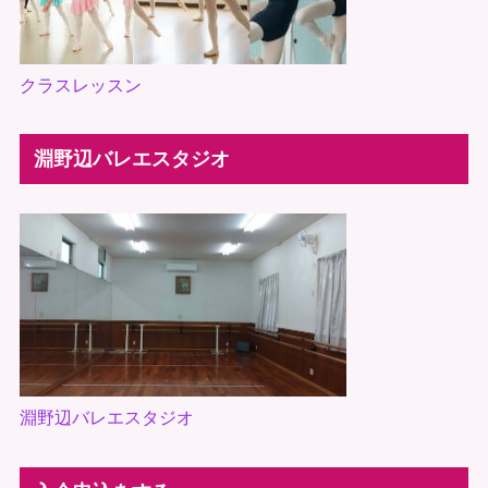
クラスレッスン
淵野辺バレエスタジオ
淵野辺バレエスタジオ