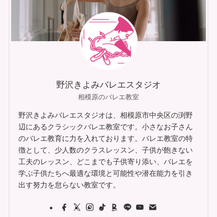
野沢きよみバレエスタジオ
相模原のバレエ教室
野沢きよみバレエスタジオは、相模原市中央区の渕野
辺にあるクラシックバレエ教室です。小さなお子さん
のバレエ教育に力を入れております。バレエ教室の特
徴として、少人数のクラスレッスン、子供が飽きない
工夫のレッスン、どこまでも子供寄り添い、バレエを
学ぶ子供たちへ最適な環境と可能性や潜在能力を引き
出す努力を怠らない教室です。