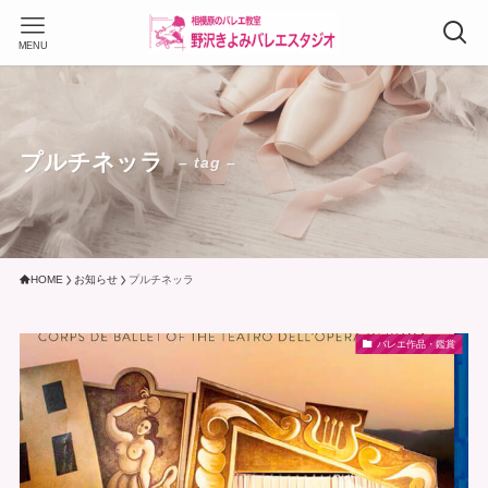
MENU
プルチネッラ
– tag –
HOME
お知らせ
プルチネッラ
バレエ作品・鑑賞