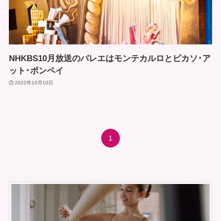
NHKBS10月放送のバレエはモンテカルロとピカソ･ア
ット･ポンペイ
2022年10月10日
1